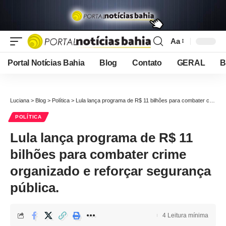
Aa
Font
Resizer
Portal Notícias Bahia
Blog
Contato
GERAL
B
Luciana
>
Blog
>
Política
>
Lula lança programa de R$ 11 bilhões para combater crime organizado e reforçar segurança pública.
POLÍTICA
Lula lança programa de R$ 11
bilhões para combater crime
organizado e reforçar segurança
pública.
4 Leitura mínima