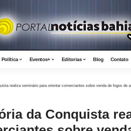
Política
Eventos+
Editorias
Blog
Contato
uista realiza seminário para orientar comerciantes sobre venda de fogos de art
tória da Conquista re
erciantes sobre vend