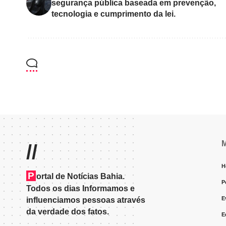
segurança pública baseada em prevenção,
tecnologia e cumprimento da lei.
//
H
P
ortal de Notícias Bahia.
P
Todos os dias Informamos e
E
influenciamos pessoas através
da verdade dos fatos.
E