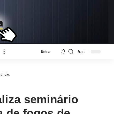
Aa
Entrar
Font
Resizer
ifício.
aliza seminário
a de fogos de