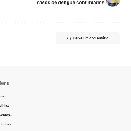
casos de dengue confirmados.
Deixe um comentário
Menu
ome
olítica
ventos+
ditorias