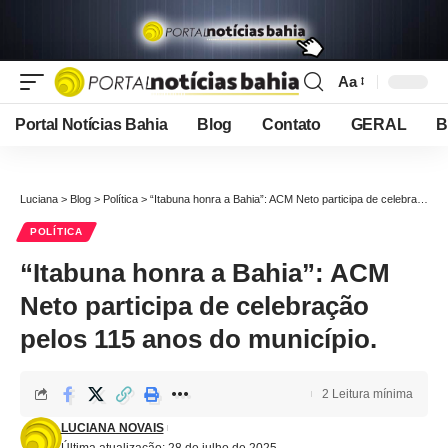
Aa
Font
Resizer
Portal Notícias Bahia
Blog
Contato
GERAL
B
Luciana
>
Blog
>
Política
>
“Itabuna honra a Bahia”: ACM Neto participa de celebração pelos 115 anos do município.
POLÍTICA
“Itabuna honra a Bahia”: ACM
Neto participa de celebração
pelos 115 anos do município.
2 Leitura mínima
LUCIANA NOVAIS
Última atualização: 28 de julho de 2025