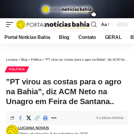
Aa
Font
Resizer
Portal Notícias Bahia
Blog
Contato
GERAL
B
Luciana
>
Blog
>
Política
>
”PT virou as costas para o agro na Bahia”, diz ACM Neto na Unagro em Feira de Santana..
POLÍTICA
”PT virou as costas para o agro
na Bahia”, diz ACM Neto na
Unagro em Feira de Santana..
4 Leitura mínima
LUCIANA NOVAIS
Última atualização: 6 de setembro de 2025