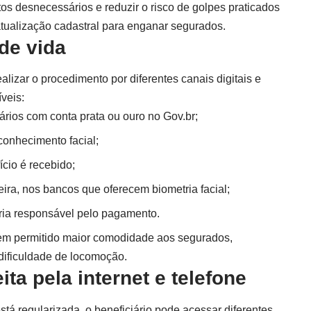
os desnecessários e reduzir o risco de golpes praticados
atualização cadastral para enganar segurados.
de vida
lizar o procedimento por diferentes canais digitais e
veis:
ários com conta prata ou ouro no
Gov.br
;
econhecimento facial;
cio é recebido;
ceira, nos bancos que oferecem biometria facial;
ria responsável pelo pagamento.
 tem permitido maior comodidade aos segurados,
dificuldade de locomoção.
ita pela internet e telefone
está regularizada, o beneficiário pode acessar diferentes