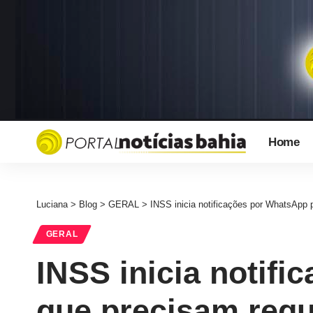
Home
Luciana
>
Blog
>
GERAL
>
INSS inicia notificações por WhatsApp p
GERAL
INSS inicia notifi
que precisam regul