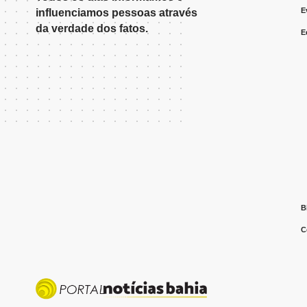
E
influenciamos pessoas através
da verdade dos fatos.
E
B
C