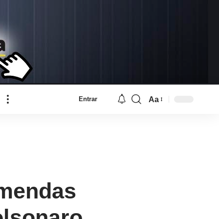
Aa
Entrar
Font
Resizer
emendas
olsonaro.