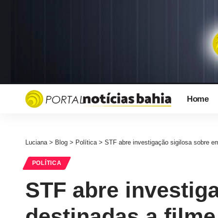
Home
Luciana
>
Blog
>
Política
>
STF abre investigação sigilosa sobre e
POLÍTICA
STF abre investig
destinadas a filme