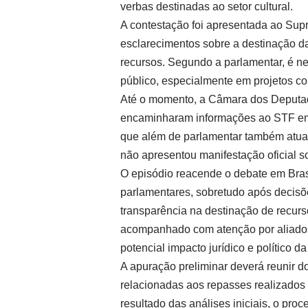
verbas destinadas ao setor cultural.
A contestação foi apresentada ao Supr
esclarecimentos sobre a destinação da
recursos. Segundo a parlamentar, é nec
público, especialmente em projetos co
Até o momento, a Câmara dos Deputado
encaminharam informações ao STF em re
que além de parlamentar também atua 
não apresentou manifestação oficial s
O episódio reacende o debate em Bras
parlamentares, sobretudo após decis
transparência na destinação de recurso
acompanhado com atenção por aliados 
potencial impacto jurídico e político d
A apuração preliminar deverá reunir d
relacionadas aos repasses realizado
resultado das análises iniciais, o pr