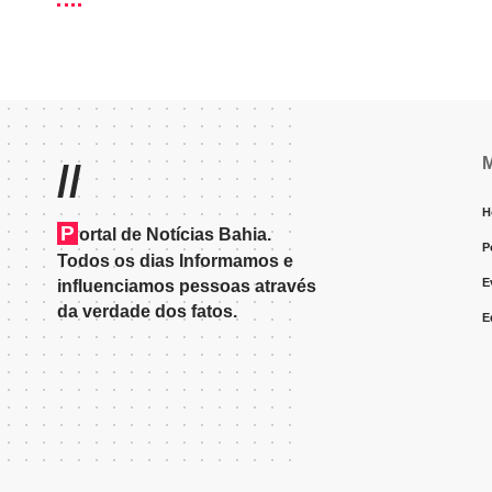
//
H
P
ortal de Notícias Bahia.
P
Todos os dias Informamos e
E
influenciamos pessoas através
da verdade dos fatos.
E