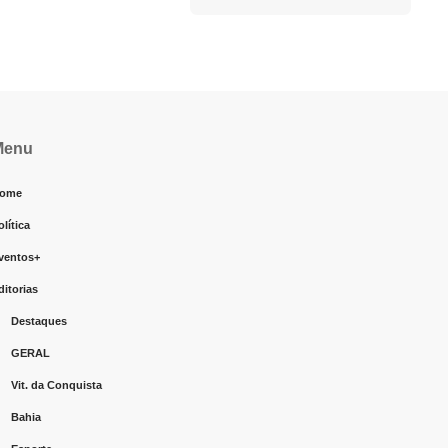
Menu
ome
olítica
ventos+
ditorias
Destaques
GERAL
Vit. da Conquista
Bahia