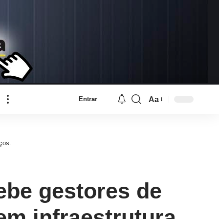
Aa
Entrar
Font
Resizer
ços.
ebe gestores de
em infraestrutura