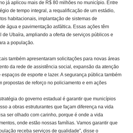
no já aplicou mais de R$ 80 milhões no município. Entre
gio de tempo integral, a requalificação de um estádio,
etos habitacionais, implantação de sistemas de
 de água e pavimentação asfáltica. Essas ações têm
l de Ubaíra, ampliando a oferta de serviços públicos e
ara a população.
cais também apresentaram solicitações para novas áreas
mento da rede de assistência social, expansão da atenção
e espaços de esporte e lazer. A segurança pública também
m propostas de reforço no policiamento e em ações
ratégia do governo estadual é garantir que municípios
so a obras estruturantes que façam diferença na vida
cisa ser olhado com carinho, porque é onde a vida
mentos, onde estão nossas famílias. Vamos garantir que
ulação receba serviços de qualidade”, disse o