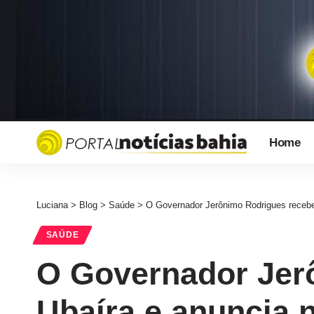
Home
Luciana
>
Blog
>
Saúde
>
O Governador Jerônimo Rodrigues recebe 
SAÚDE
O Governador Jer
Ubaíra e anuncia 