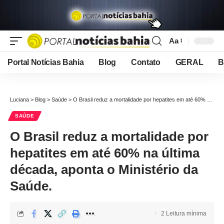
Aa
Font
Resizer
Portal Notícias Bahia
Blog
Contato
GERAL
B
Luciana
>
Blog
>
Saúde
>
O Brasil reduz a mortalidade por hepatites em até 60% na última década, aponta o Ministério da Saúde.
SAÚDE
O Brasil reduz a mortalidade por
hepatites em até 60% na última
década, aponta o Ministério da
Saúde.
2 Leitura mínima