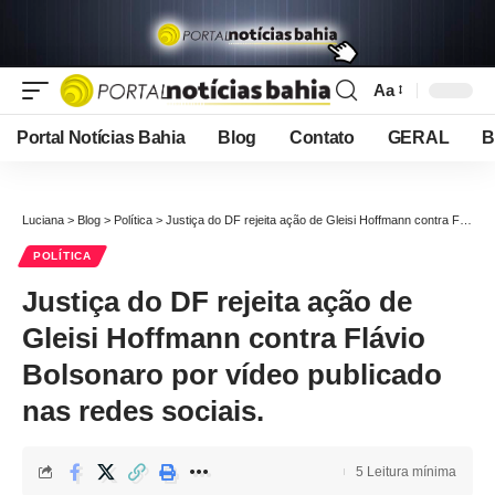
Aa
Font
Resizer
Portal Notícias Bahia
Blog
Contato
GERAL
B
Luciana
>
Blog
>
Política
>
Justiça do DF rejeita ação de Gleisi Hoffmann contra Flávio Bolsonaro por vídeo publicado nas redes sociais.
POLÍTICA
Justiça do DF rejeita ação de
Gleisi Hoffmann contra Flávio
Bolsonaro por vídeo publicado
nas redes sociais.
5 Leitura mínima