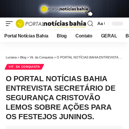
Aa
Font
Resizer
Portal Notícias Bahia
Blog
Contato
GERAL
B
Luciana
>
Blog
>
Vit. da Conquista
>
O PORTAL NOTÍCIAS BAHIA ENTREVISTA SECRETÁRIO DE SEGURANÇA CRISTOVÃO LEMOS SOBRE AÇÕES PARA OS FESTEJOS JUNINOS.
VIT. DA CONQUISTA
O PORTAL NOTÍCIAS BAHIA
ENTREVISTA SECRETÁRIO DE
SEGURANÇA CRISTOVÃO
LEMOS SOBRE AÇÕES PARA
OS FESTEJOS JUNINOS.