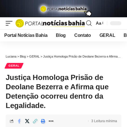
Aa
Font
Resizer
Portal Notícias Bahia
Blog
Contato
GERAL
B
Luciana
>
Blog
>
GERAL
>
Justiça Homologa Prisão de Deolane Bezerra e Afirma que Detenção ocorreu dentro da Legalidade.
GERAL
Justiça Homologa Prisão de
Deolane Bezerra e Afirma que
Detenção ocorreu dentro da
Legalidade.
3 Leitura mínima