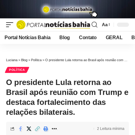
Aa
Font
Resizer
Portal Notícias Bahia
Blog
Contato
GERAL
B
Luciana
>
Blog
>
Política
>
O presidente Lula retorna ao Brasil após reunião com Trump e destaca fortalecimento das relações bilaterais.
POLÍTICA
O presidente Lula retorna ao
Brasil após reunião com Trump e
destaca fortalecimento das
relações bilaterais.
2 Leitura mínima