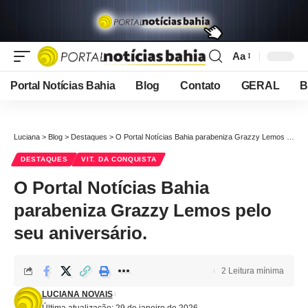
Aa
Font
Resizer
Portal Notícias Bahia
Blog
Contato
GERAL
B
Luciana
>
Blog
>
Destaques
>
O Portal Notícias Bahia parabeniza Grazzy Lemos pelo seu aniversário.
DESTAQUES
VIT. DA CONQUISTA
O Portal Notícias Bahia
parabeniza Grazzy Lemos pelo
seu aniversário.
2 Leitura mínima
LUCIANA NOVAIS
Última atualização: 29 de janeiro de 2026