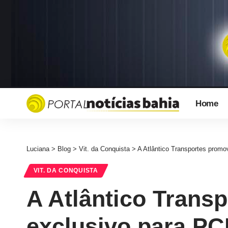
Home
Luciana
>
Blog
>
Vit. da Conquista
>
A Atlântico Transportes promo
VIT. DA CONQUISTA
A Atlântico Trans
exclusivo para PC