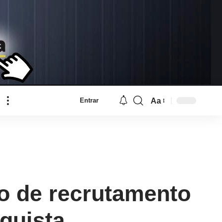
Aa
Entrar
Font
Resizer
o de recrutamento
quista.