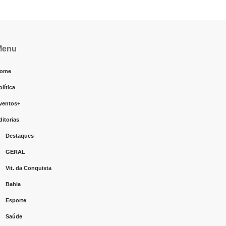
Menu
ome
olítica
ventos+
ditorias
Destaques
GERAL
Vit. da Conquista
Bahia
Esporte
Saúde