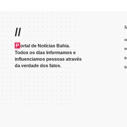
//
H
P
ortal de Notícias Bahia.
P
Todos os dias Informamos e
E
influenciamos pessoas através
da verdade dos fatos.
E