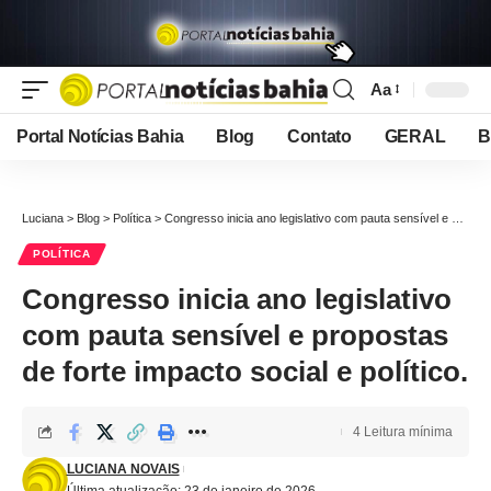
Aa
Font
Resizer
Portal Notícias Bahia
Blog
Contato
GERAL
B
Luciana
>
Blog
>
Política
>
Congresso inicia ano legislativo com pauta sensível e propostas de forte impacto social e político.
POLÍTICA
Congresso inicia ano legislativo
com pauta sensível e propostas
de forte impacto social e político.
4 Leitura mínima
LUCIANA NOVAIS
Última atualização: 23 de janeiro de 2026