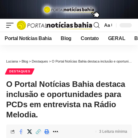
Aa
Font
Resizer
Portal Notícias Bahia
Blog
Contato
GERAL
B
Luciana
>
Blog
>
Destaques
>
O Portal Notícias Bahia destaca inclusão e oportunidades para PCDs em entrevista na Rádio Melodia.
DESTAQUES
O Portal Notícias Bahia destaca
inclusão e oportunidades para
PCDs em entrevista na Rádio
Melodia.
3 Leitura mínima