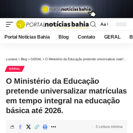
Aa
Font
Resizer
Portal Notícias Bahia
Blog
Contato
GERAL
B
Luciana
>
Blog
>
GERAL
>
O Ministério da Educação pretende universalizar matrículas em tempo integral na educação básica até 2026.
GERAL
O Ministério da Educação
pretende universalizar matrículas
em tempo integral na educação
básica até 2026.
3 Leitura mínima