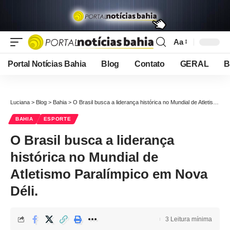
Aa
Font
Resizer
Portal Notícias Bahia
Blog
Contato
GERAL
B
Luciana
>
Blog
>
Bahia
>
O Brasil busca a liderança histórica no Mundial de Atletismo Paralímpico em Nova Déli.
BAHIA
ESPORTE
O Brasil busca a liderança
histórica no Mundial de
Atletismo Paralímpico em Nova
Déli.
3 Leitura mínima