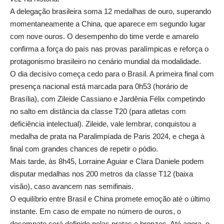
A delegação brasileira soma 12 medalhas de ouro, superando
momentaneamente a China, que aparece em segundo lugar
com nove ouros. O desempenho do time verde e amarelo
confirma a força do país nas provas paralímpicas e reforça o
protagonismo brasileiro no cenário mundial da modalidade.
O dia decisivo começa cedo para o Brasil. A primeira final com
presença nacional está marcada para 0h53 (horário de
Brasília), com Zileide Cassiano e Jardênia Félix competindo
no salto em distância da classe T20 (para atletas com
deficiência intelectual). Zileide, vale lembrar, conquistou a
medalha de prata na Paralimpíada de Paris 2024, e chega à
final com grandes chances de repetir o pódio.
Mais tarde, às 8h45, Lorraine Aguiar e Clara Daniele podem
disputar medalhas nos 200 metros da classe T12 (baixa
visão), caso avancem nas semifinais.
O equilíbrio entre Brasil e China promete emoção até o último
instante. Em caso de empate no número de ouros, o
desempate será definido pelas pratas e bronzes. Até agora, o