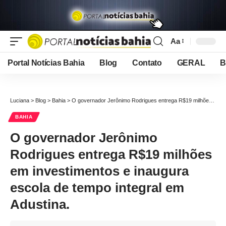
Aa
Font
Resizer
Portal Notícias Bahia
Blog
Contato
GERAL
B
Luciana
>
Blog
>
Bahia
>
O governador Jerônimo Rodrigues entrega R$19 milhões em investimentos e inaugura escola de tempo integral em Adustina.
BAHIA
O governador Jerônimo
Rodrigues entrega R$19 milhões
em investimentos e inaugura
escola de tempo integral em
Adustina.