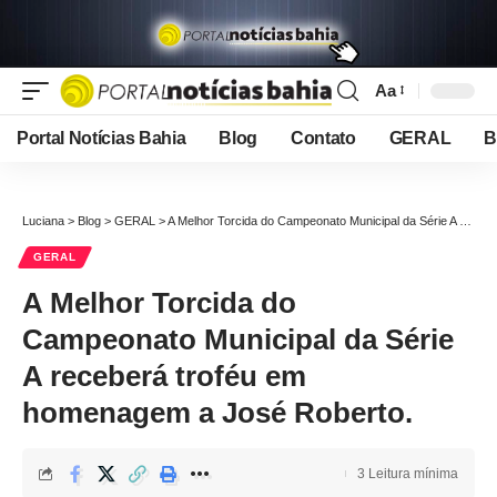
Aa
Font
Resizer
Portal Notícias Bahia
Blog
Contato
GERAL
B
Luciana
>
Blog
>
GERAL
>
A Melhor Torcida do Campeonato Municipal da Série A receberá troféu em homenagem a José Roberto.
GERAL
A Melhor Torcida do
Campeonato Municipal da Série
A receberá troféu em
homenagem a José Roberto.
3 Leitura mínima