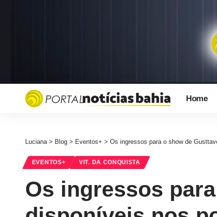
Home
Luciana
>
Blog
>
Eventos+
>
Os ingressos para o show de Gusttavo
EVENTOS+
VIT. DA CONQUISTA
Os ingressos para
disponíveis nos p