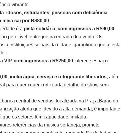
ncia vibrante.
da idosos, estudantes, pessoas com deficiência
 meia sai por R$80,00.
riedade é a
pista solidária, com ingressos a R$90,00
não perecível, entregue na entrada do evento. Os
 a instituições sociais da cidade, garantindo que a festa
de.
a VIP, com ingressos a R$250,00
, oferece espaço
00, inclui água, cerveja e refrigerante liberados,
além
deal para quem quer curtir cada detalhe do show sem
 banca central de vendas, localizada na Praça Barão do
ganização alerta que, devido à alta demanda, é importante
já que os setores têm capacidade limitada.
ores referências da música sertaneja, promete
mbro em um grande espetáculo, reunindo fãs de todas as