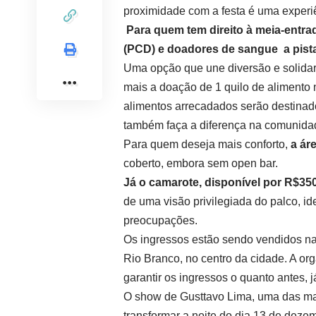
proximidade com a festa é uma experiê
Para quem tem direito à meia-entra
(PCD) e doadores de sangue a pista
Uma opção que une diversão e solida
mais a doação de 1 quilo de alimento 
alimentos arrecadados serão destinados
também faça a diferença na comunida
Para quem deseja mais conforto,
a áre
coberto, embora sem open bar.
Já o camarote, disponível por R$350,
de uma visão privilegiada do palco, i
preocupações.
Os ingressos estão sendo vendidos na
Rio Branco, no centro da cidade. A or
garantir os ingressos o quanto antes, 
O show de Gusttavo Lima, uma das mai
transformar a noite do dia 13 de deze