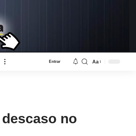
Aa
Entrar
Font
Resizer
 descaso no