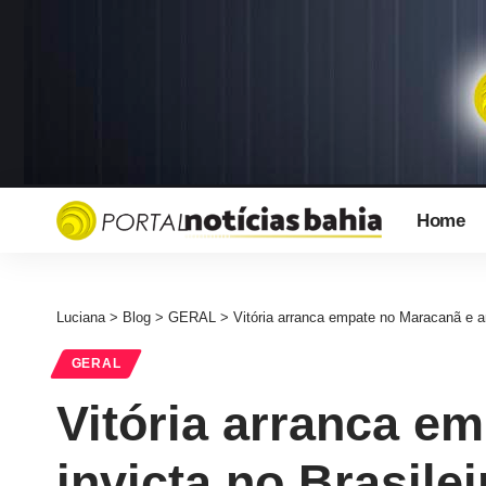
Home
Luciana
>
Blog
>
GERAL
>
Vitória arranca empate no Maracanã e am
GERAL
Vitória arranca e
invicta no Brasilei