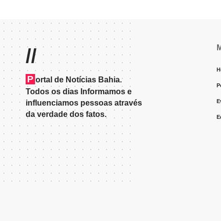
//
H
P
ortal de Notícias Bahia.
P
Todos os dias Informamos e
E
influenciamos pessoas através
da verdade dos fatos.
E