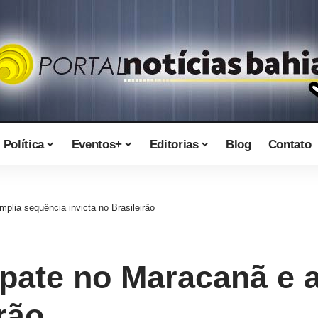
Política
Eventos+
Editorias
Blog
Contato
plia sequência invicta no Brasileirão
mpate no Maracanã e 
rão