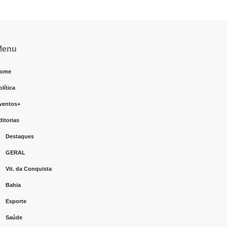
Menu
ome
olítica
ventos+
ditorias
Destaques
GERAL
Vit. da Conquista
Bahia
Esporte
Saúde