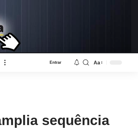
Aa
Entrar
Font
Resizer
amplia sequência