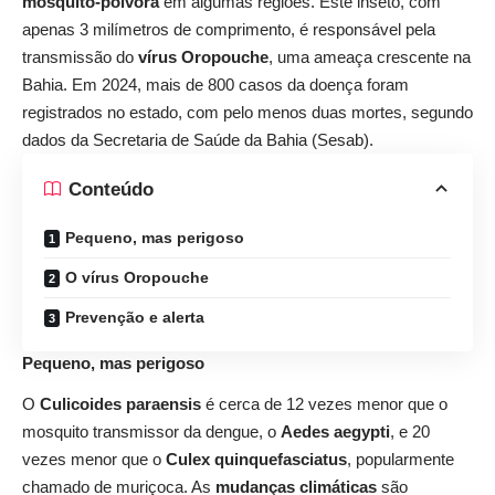
mosquito-pólvora
em algumas regiões. Este inseto, com
apenas 3 milímetros de comprimento, é responsável pela
transmissão do
vírus Oropouche
, uma ameaça crescente na
Bahia. Em 2024, mais de 800 casos da doença foram
registrados no estado, com pelo menos duas mortes, segundo
dados da Secretaria de Saúde da Bahia (Sesab).
Conteúdo
Pequeno, mas perigoso
O vírus Oropouche
Prevenção e alerta
Pequeno, mas perigoso
O
Culicoides paraensis
é cerca de 12 vezes menor que o
mosquito transmissor da dengue, o
Aedes aegypti
, e 20
vezes menor que o
Culex quinquefasciatus
, popularmente
chamado de muriçoca. As
mudanças climáticas
são