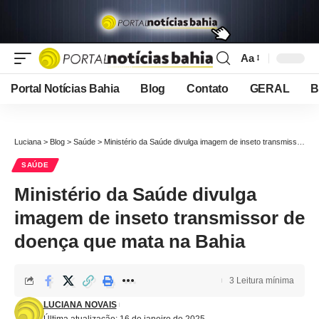
Aa
Font
Resizer
Portal Notícias Bahia
Blog
Contato
GERAL
B
Luciana
>
Blog
>
Saúde
>
Ministério da Saúde divulga imagem de inseto transmissor de doença que mata na Bahia
SAÚDE
Ministério da Saúde divulga
imagem de inseto transmissor de
doença que mata na Bahia
3 Leitura mínima
LUCIANA NOVAIS
Última atualização: 16 de janeiro de 2025