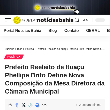
Aa
Font
Resizer
Portal Notícias Bahia
Blog
Contato
GERAL
B
Luciana
>
Blog
>
Política
>
Prefeito Reeleito de Ituaçu Phellipe Brito Define Nova Composição da Mesa Diretora da Câmara Municipal
POLÍTICA
Prefeito Reeleito de Ituaçu
Phellipe Brito Define Nova
Composição da Mesa Diretora da
Câmara Municipal
2 Leitura mínima