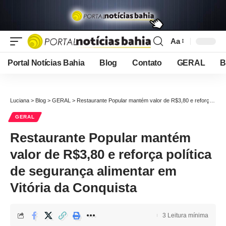
Aa
Font
Resizer
Portal Notícias Bahia
Blog
Contato
GERAL
B
Luciana
>
Blog
>
GERAL
>
Restaurante Popular mantém valor de R$3,80 e reforça política de segurança alimentar em Vitória da Conquista
GERAL
Restaurante Popular mantém
valor de R$3,80 e reforça política
de segurança alimentar em
Vitória da Conquista
3 Leitura mínima