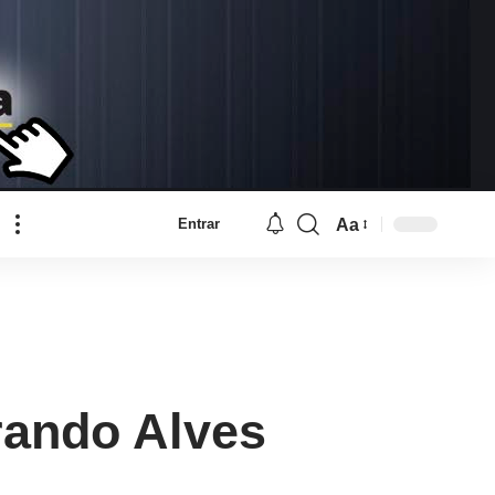
Aa
Entrar
Font
Resizer
rando Alves