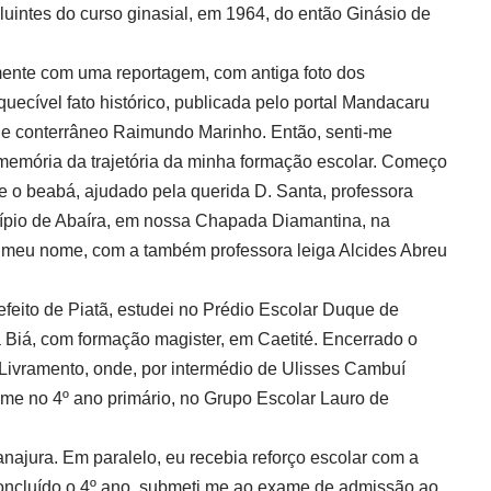
luintes do curso ginasial, em 1964, do então Ginásio de
mente com uma reportagem, com antiga foto dos
uecível fato histórico, publicada pelo portal Mandacaru
a e conterrâneo Raimundo Marinho. Então, senti-me
memória da trajetória da minha formação escolar. Começo
e o beabá, ajudado pela querida D. Santa, professora
icípio de Abaíra, em nossa Chapada Diamantina, na
 meu nome, com a também professora leiga Alcides Abreu
feito de Piatã, estudei no Prédio Escolar Duque de
ra Biá, com formação magister, em Caetité. Encerrado o
ivramento, onde, por intermédio de Ulisses Cambuí
i-me no 4º ano primário, no Grupo Escolar Lauro de
najura. Em paralelo, eu recebia reforço escolar com a
Concluído o 4º ano, submeti me ao exame de admissão ao