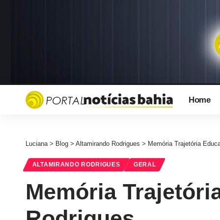
Home
Luciana
>
Blog
>
Altamirando Rodrigues
>
Memória Trajetória Educ
ALTAMIRANDO RODRIGUES
GERAL
Memória Trajetóri
Rodrigues