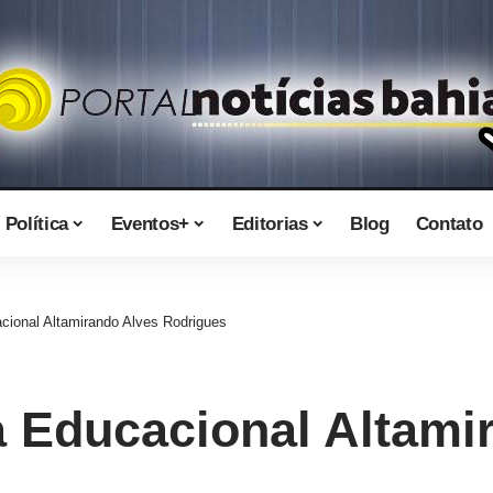
Política
Eventos+
Editorias
Blog
Contato
acional Altamirando Alves Rodrigues
a Educacional Altami