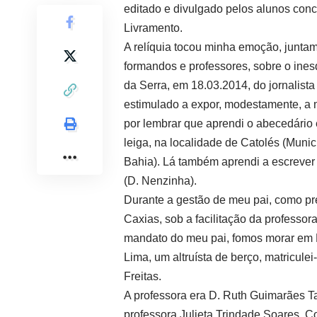
editado e divulgado pelos alunos conc
Livramento.
A relíquia tocou minha emoção, junta
formandos e professores, sobre o inesq
da Serra, em 18.03.2014, do jornalist
estimulado a expor, modestamente, a 
por lembrar que aprendi o abecedário 
leiga, na localidade de Catolés (Mun
Bahia). Lá também aprendi a escrever
(D. Nenzinha).
Durante a gestão de meu pai, como pre
Caxias, sob a facilitação da professo
mandato do meu pai, fomos morar em L
Lima, um altruísta de berço, matricule
Freitas.
A professora era D. Ruth Guimarães Ta
professora Julieta Trindade Soares. 