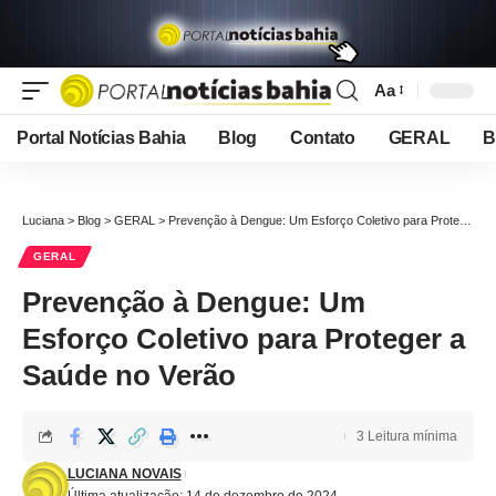
Aa
Font
Resizer
Portal Notícias Bahia
Blog
Contato
GERAL
B
Luciana
>
Blog
>
GERAL
>
Prevenção à Dengue: Um Esforço Coletivo para Proteger a Saúde no Verão
GERAL
Prevenção à Dengue: Um
Esforço Coletivo para Proteger a
Saúde no Verão
3 Leitura mínima
LUCIANA NOVAIS
Última atualização: 14 de dezembro de 2024