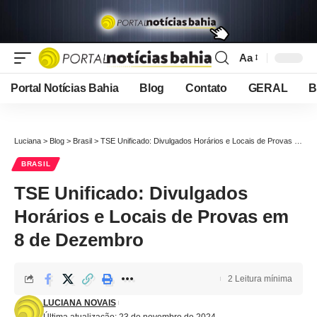
Aa
Font
Resizer
Portal Notícias Bahia
Blog
Contato
GERAL
B
Luciana
>
Blog
>
Brasil
>
TSE Unificado: Divulgados Horários e Locais de Provas em 8 de Dezembro
BRASIL
TSE Unificado: Divulgados
Horários e Locais de Provas em
8 de Dezembro
2 Leitura mínima
LUCIANA NOVAIS
Última atualização: 23 de novembro de 2024