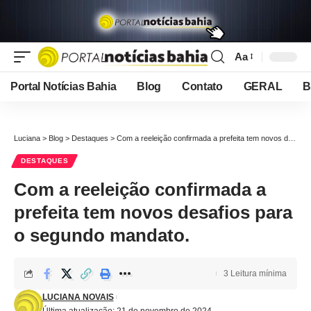
Aa
Font
Resizer
Portal Notícias Bahia
Blog
Contato
GERAL
B
Luciana
>
Blog
>
Destaques
>
Com a reeleição confirmada a prefeita tem novos desafios para o segundo mandato.
DESTAQUES
Com a reeleição confirmada a
prefeita tem novos desafios para
o segundo mandato.
3 Leitura mínima
LUCIANA NOVAIS
Última atualização: 21 de novembro de 2024