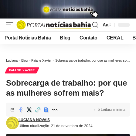
Aa
Font
Resizer
Portal Notícias Bahia
Blog
Contato
GERAL
B
Luciana
>
Blog
>
Faiane Xavier
>
Sobrecarga de trabalho: por que as mulheres sofrem mais?
FAIANE XAVIER
Sobrecarga de trabalho: por que
as mulheres sofrem mais?
5 Leitura mínima
LUCIANA NOVAIS
Última atualização: 21 de novembro de 2024