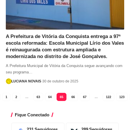
A Prefeitura de Vitória da Conquista entrega a 97ª
escola reformada: Escola Municipal Lírio dos Vales
é reinaugurada com estrutura ampliada e
modernizada no distrito de José Gonçalves.
A Prefeitura Municipal de Vitória da Conquista segue avançando com
seu programa…
LUCIANA NOVAIS
30 de outubro de 2025
1
2
…
63
64
65
66
67
…
122
123
Fique Conectado
231
Seguidores
289
Seguidores