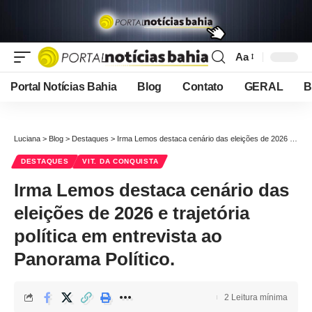
Aa
Font
Resizer
Portal Notícias Bahia
Blog
Contato
GERAL
B
Luciana
>
Blog
>
Destaques
>
Irma Lemos destaca cenário das eleições de 2026 e trajetória política em entrevista ao Panorama Político.
DESTAQUES
VIT. DA CONQUISTA
Irma Lemos destaca cenário das
eleições de 2026 e trajetória
política em entrevista ao
Panorama Político.
2 Leitura mínima