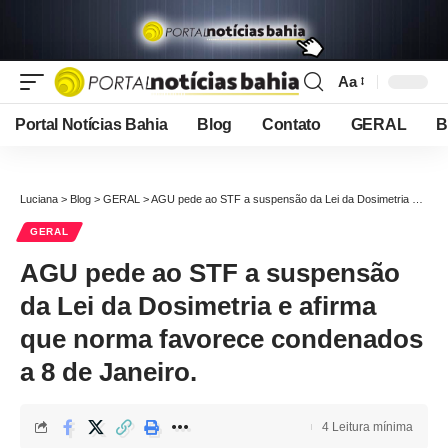
Aa
Font
Resizer
Portal Notícias Bahia
Blog
Contato
GERAL
B
Luciana
>
Blog
>
GERAL
>
AGU pede ao STF a suspensão da Lei da Dosimetria e afirma que norma favorece condenados a 8 de Janeiro.
GERAL
AGU pede ao STF a suspensão
da Lei da Dosimetria e afirma
que norma favorece condenados
a 8 de Janeiro.
4 Leitura mínima