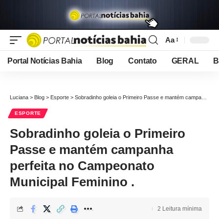
Aa
Font
Resizer
Portal Notícias Bahia
Blog
Contato
GERAL
B
Luciana
>
Blog
>
Esporte
>
Sobradinho goleia o Primeiro Passe e mantém campanha perfeita no Campeonato Municipal Feminino .
ESPORTE
Sobradinho goleia o Primeiro
Passe e mantém campanha
perfeita no Campeonato
Municipal Feminino .
2 Leitura mínima