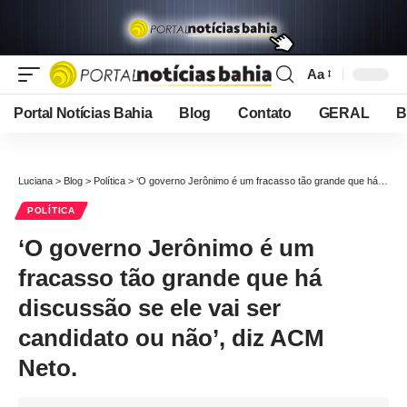
Aa
Font
Resizer
Portal Notícias Bahia
Blog
Contato
GERAL
B
Luciana
>
Blog
>
Política
>
‘O governo Jerônimo é um fracasso tão grande que há discussão se ele vai ser candidato ou não’, diz ACM Neto.
POLÍTICA
‘O governo Jerônimo é um
fracasso tão grande que há
discussão se ele vai ser
candidato ou não’, diz ACM
Neto.