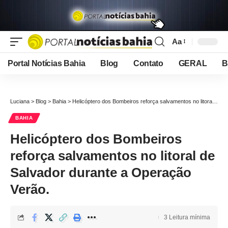
Aa
Font
Resizer
Portal Notícias Bahia
Blog
Contato
GERAL
B
Luciana
>
Blog
>
Bahia
>
Helicóptero dos Bombeiros reforça salvamentos no litoral de Salvador durante a Operação Verão.
BAHIA
Helicóptero dos Bombeiros
reforça salvamentos no litoral de
Salvador durante a Operação
Verão.
3 Leitura mínima