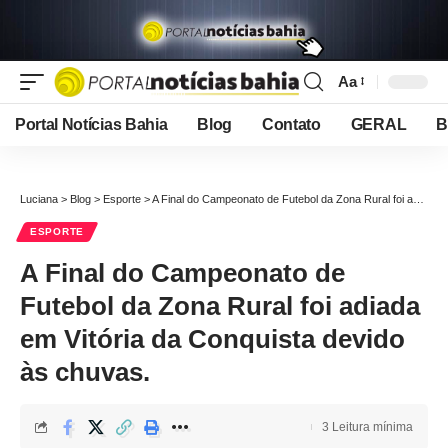
Aa
Font
Resizer
Portal Notícias Bahia
Blog
Contato
GERAL
B
Luciana
>
Blog
>
Esporte
>
A Final do Campeonato de Futebol da Zona Rural foi adiada em Vitória da Conquista devido às chuvas.
ESPORTE
A Final do Campeonato de
Futebol da Zona Rural foi adiada
em Vitória da Conquista devido
às chuvas.
3 Leitura mínima