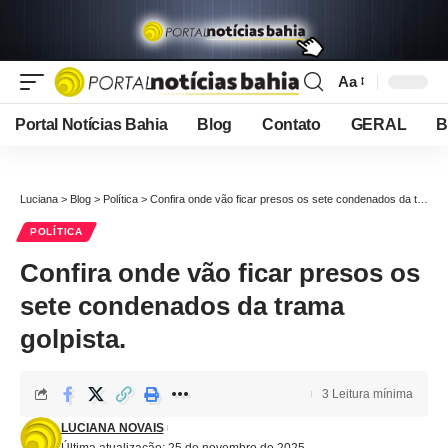
Aa
Font
Resizer
Portal Notícias Bahia
Blog
Contato
GERAL
B
Luciana
>
Blog
>
Política
>
Confira onde vão ficar presos os sete condenados da trama golpista.
POLÍTICA
Confira onde vão ficar presos os
sete condenados da trama
golpista.
3 Leitura mínima
LUCIANA NOVAIS
Última atualização: 25 de novembro de 2025