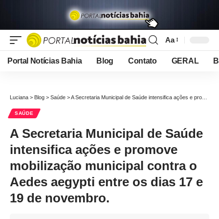
Aa
Font
Resizer
Portal Notícias Bahia
Blog
Contato
GERAL
B
Luciana
>
Blog
>
Saúde
>
A Secretaria Municipal de Saúde intensifica ações e promove mobilização municipal contra o Aedes aegypti entre os dias 17 e 19 de novembro.
SAÚDE
A Secretaria Municipal de Saúde
intensifica ações e promove
mobilização municipal contra o
Aedes aegypti entre os dias 17 e
19 de novembro.