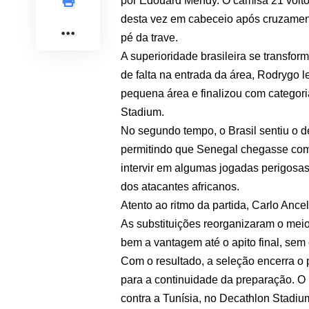
por Édouard Mendy. O camisa 21 voltou
desta vez em cabeceio após cruzamen
pé da trave.
A superioridade brasileira se transf
de falta na entrada da área, Rodrygo
pequena área e finalizou com categor
Stadium.
No segundo tempo, o Brasil sentiu o d
permitindo que Senegal chegasse com
intervir em algumas jogadas perigosas
dos atacantes africanos.
Atento ao ritmo da partida, Carlo Anc
As substituições reorganizaram o mei
bem a vantagem até o apito final, sem 
Com o resultado, a seleção encerra o 
para a continuidade da preparação. O 
contra a Tunísia, no Decathlon Stadium