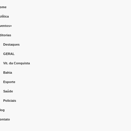
ome
olítica
ventos+
ditorias
Destaques
GERAL
Vit. da Conquista
Bahia
Esporte
Saúde
Policiais
log
ontato