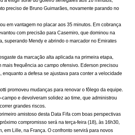
 a exigir sorte do goleiro senegalês aos 16 minutos,
to preciso de Bruno Guimarães, novamente parando no
ormou em vantagem no placar aos 35 minutos. Em cobrança
 levantou com precisão para Casemiro, que dominou na
ia, superando Mendy e abrindo o marcador no Emirates
esgaste da marcação alta aplicada na primeira etapa,
 mais frequência ao campo ofensivo. Ederson precisou
, enquanto a defesa se ajustava para conter a velocidade
elotti promoveu mudanças para renovar o fôlego da equipe.
o-campo e devolveram solidez ao time, que administrou
correr grandes riscos.
primeiro amistoso desta Data Fifa com boas perspectivas
próximo compromisso será na terça-feira (18), às 16h30,
, em Lille, na França. O confronto servirá para novos