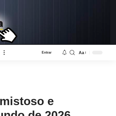
Aa
Entrar
Font
Resizer
amistoso e
undo de 2026.