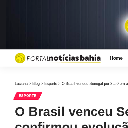
Home
Luciana
>
Blog
>
Esporte
>
O Brasil venceu Senegal por 2 a 0 em 
ESPORTE
O Brasil venceu S
confirmou evoluç