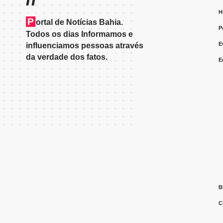
H
P
ortal de Notícias Bahia.
P
Todos os dias Informamos e
E
influenciamos pessoas através
da verdade dos fatos.
E
B
C