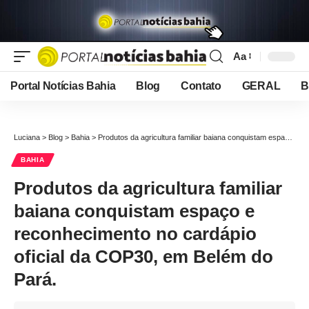
Aa
Font
Resizer
Portal Notícias Bahia
Blog
Contato
GERAL
B
Luciana
>
Blog
>
Bahia
>
Produtos da agricultura familiar baiana conquistam espaço e reconhecimento no cardápio oficial da COP30, em Belém do Pará.
BAHIA
Produtos da agricultura familiar
baiana conquistam espaço e
reconhecimento no cardápio
oficial da COP30, em Belém do
Pará.