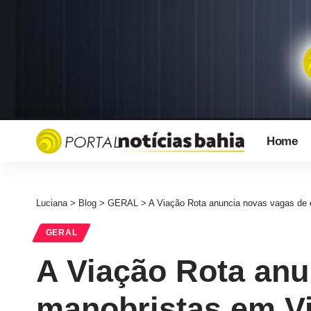
Home
Luciana
>
Blog
>
GERAL
>
A Viação Rota anuncia novas vagas de 
GERAL
A Viação Rota anu
manobristas em Vi