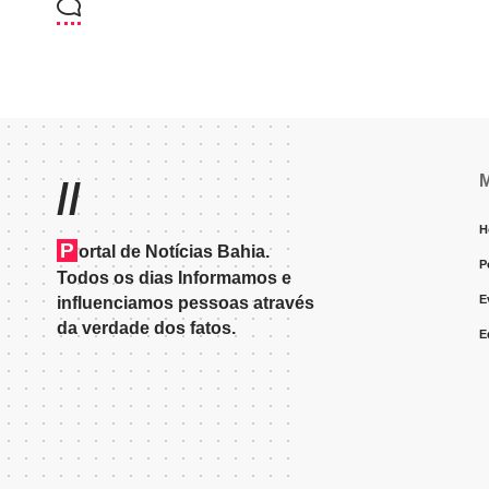
//
H
P
ortal de Notícias Bahia.
P
Todos os dias Informamos e
E
influenciamos pessoas através
da verdade dos fatos.
E