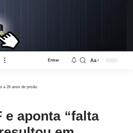
Aa
Entrar
Font
Resizer
o a 26 anos de prisão.
 e aponta “falta
resultou em