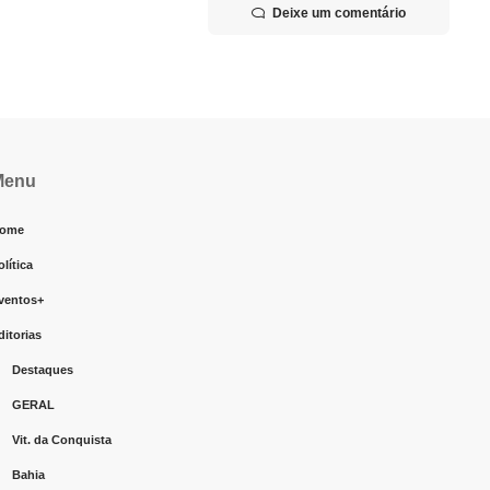
Deixe um comentário
Menu
ome
olítica
ventos+
ditorias
Destaques
GERAL
Vit. da Conquista
Bahia