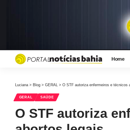
Home
Luciana
>
Blog
>
GERAL
>
O STF autoriza enfermeiros e técnicos a
GERAL
SAÚDE
O STF autoriza en
abortos legais.