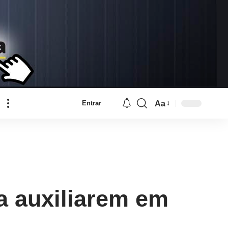
Aa
Entrar
Font
Resizer
a auxiliarem em