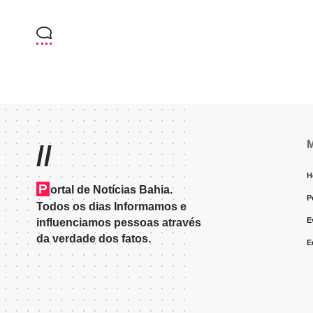
//
H
P
ortal de Notícias Bahia.
P
Todos os dias Informamos e
E
influenciamos pessoas através
da verdade dos fatos.
E