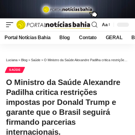
Aa
Font
Resizer
Portal Notícias Bahia
Blog
Contato
GERAL
B
Luciana
>
Blog
>
Saúde
>
O Ministro da Saúde Alexandre Padilha critica restrições impostas por Donald Trump e garante que o Brasil seguirá firmando parcerias internacionais.
SAÚDE
O Ministro da Saúde Alexandre
Padilha critica restrições
impostas por Donald Trump e
garante que o Brasil seguirá
firmando parcerias
internacionais.