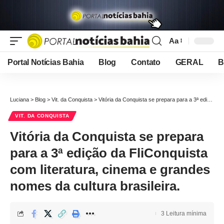
Aa
Font
Resizer
Portal Notícias Bahia
Blog
Contato
GERAL
B
Luciana
>
Blog
>
Vit. da Conquista
>
Vitória da Conquista se prepara para a 3ª edição da FliConquista com literatura, cinema e grandes nomes da cultura brasileira.
VIT. DA CONQUISTA
Vitória da Conquista se prepara
para a 3ª edição da FliConquista
com literatura, cinema e grandes
nomes da cultura brasileira.
3 Leitura mínima