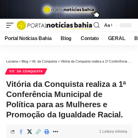
Aa
Font
Resizer
Portal Notícias Bahia
Blog
Contato
GERAL
B
Luciana
>
Blog
>
Vit. da Conquista
>
Vitória da Conquista realiza a 1ª Conferência Municipal de Política para as Mulheres e Promoção da Igualdade Racial.
VIT. DA CONQUISTA
Vitória da Conquista realiza a 1ª
Conferência Municipal de
Política para as Mulheres e
Promoção da Igualdade Racial.
1 Leitura mínima