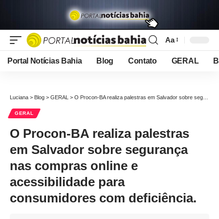
Aa
Font
Resizer
Portal Notícias Bahia
Blog
Contato
GERAL
B
Luciana
>
Blog
>
GERAL
>
O Procon-BA realiza palestras em Salvador sobre segurança nas compras online e acessibilidade para consumidores com deficiência.
GERAL
O Procon-BA realiza palestras
em Salvador sobre segurança
nas compras online e
acessibilidade para
consumidores com deficiência.