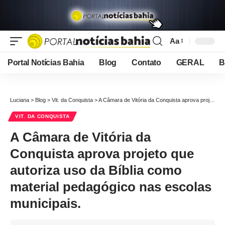
Aa
Font
Resizer
Portal Notícias Bahia
Blog
Contato
GERAL
B
Luciana
>
Blog
>
Vit. da Conquista
>
A Câmara de Vitória da Conquista aprova projeto que autoriza uso da Bíblia como material pedagógico nas escolas municipais.
VIT. DA CONQUISTA
A Câmara de Vitória da
Conquista aprova projeto que
autoriza uso da Bíblia como
material pedagógico nas escolas
municipais.